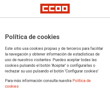
Alerta en el colectivo freelance en
Política de cookies
medios españoles: La mayoría
mantiene las mismas tarifas de
Este sitio usa cookies propias y de terceros para facilitar
antes de la pandemia
la navegación y obtener información de estadísticas de
uso de nuestros visitantes. Puedes aceptar todas las
La Agrupación de Periodistas y el sector de Medios de Comunicación,
cookies pulsando el botón 'Aceptar' o configurarlas o
Artes, Cultura, Ocio y Deporte de FSC-CCOO han sondeado las
rechazar su uso pulsando el botón 'Configurar cookies'
condiciones en las que trabaja el colectivo, y mantienen abierto un
proceso de escucha directo con profesionales de los medios que
Para más información consulta nuestra
Política de
trabajan por cuenta propia para cambiar este negativo panorama
cookies
12/06/2024.