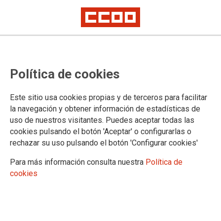
El Tribunal Supremo ratifica la
Política de cookies
cesión ilegal de trabajadores/as
de productoras al ente público
Este sitio usa cookies propias y de terceros para facilitar
CMMedia en Cuenca
la navegación y obtener información de estadísticas de
uso de nuestros visitantes. Puedes aceptar todas las
La sentencia es firme y Castilla-La Mancha Media (CMM) deberá abonar
cookies pulsando el botón 'Aceptar' o configurarlas o
las diferencias de salarios a los y las operadoras de cámara de las
rechazar su uso pulsando el botón 'Configurar cookies'
productoras subcontratadas
Desde CCOO se pide a la dirección de CMM y al Gobierno regional que
Para más información consulta nuestra
Política de
apliquen cuanto antes la sentencia para acabar con las discriminaciones
salariales que implica la externalización de servicios
cookies
10/01/2025.