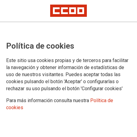
Periodistas de CCOO participan en
Política de cookies
las concentraciones contra los
asesinatos de colegas en Palestina
Este sitio usa cookies propias y de terceros para facilitar
la navegación y obtener información de estadísticas de
Los centros de RTVE de Prado del Rey y Torre España, personal de
uso de nuestros visitantes. Puedes aceptar todas las
Canal Sur o parte de la plantilla de Unidad Editorial han salido a la calle
esta mañana para exigir a Israel que desbloquee la entrada de medios de
cookies pulsando el botón 'Aceptar' o configurarlas o
comunicación internacionales en la Franja de Gaza
rechazar su uso pulsando el botón 'Configurar cookies'
Para más información consulta nuestra
Política de
01/09/2025.
cookies