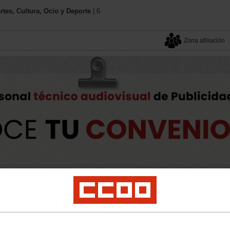
es, Cultura, Ocio y Deporte
| 6
Zona afiliación
Tu sindicato
Documentos
Calendario
Buscador
es
Documentación y convenios
Enlaces de interés