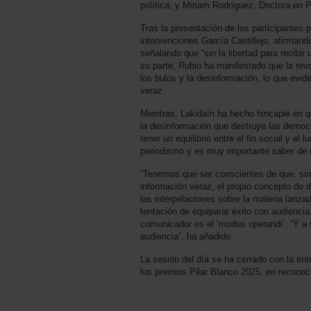
política; y Miriam Rodríguez, Doctora en 
Tras la presentación de los participantes p
intervenciones García Castillejo, afirmand
señalando que “sin la libertad para recibi
su parte, Rubio ha manifestado que la revo
los bulos y la desinformación, lo que evid
veraz.
Mientras, Lakidaín ha hecho hincapié en q
la desinformación que destruye las democr
tener un equilibrio entre el fin social y e
periodismo y es muy importante saber de d
“Tenemos que ser conscientes de que, sin 
información veraz, el propio concepto de d
las interpelaciones sobre la materia lanza
tentación de equiparar éxito con audiencia,
comunicador es el ‘modus operandi’. “Y a v
audiencia”, ha añadido.
La sesión del día se ha cerrado con la en
los premios Pilar Blanco 2025, en reconoci