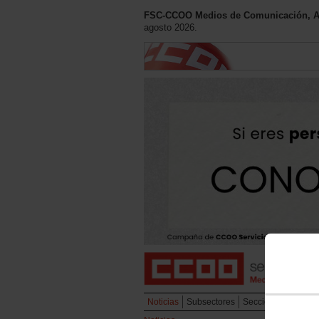
FSC-CCOO Medios de Comunicación, Art
agosto 2026.
Noticias
Subsectores
Secciones Sindical