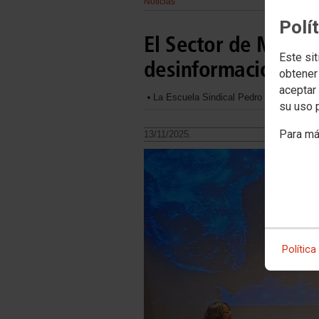
Noticias
Polí
El Sector de Medios
Este sit
desinformación
obtener
aceptar 
La Escuela Sindical Pedro Patiño 2025 al
su uso 
Para má
13/11/2025.
Política