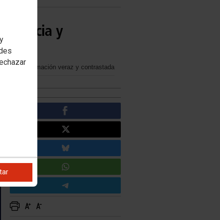
mocracia y
 y
edes
rechazar
tizar una información veraz y contrastada
tar