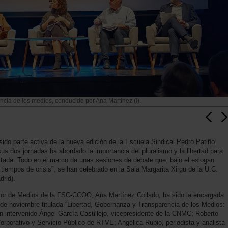
ncia de los medios, conducido por Ana Martínez (i).
do parte activa de la nueva edición de la Escuela Sindical Pedro Patiño
us dos jornadas ha abordado la importancia del pluralismo y la libertad para
stada. Todo en el marco de unas sesiones de debate que, bajo el eslogan
iempos de crisis”, se han celebrado en la Sala Margarita Xirgu de la U.C.
rid).
ector de Medios de la FSC-CCOO, Ana Martínez Collado, ha sido la encargada
8 de noviembre titulada “Libertad, Gobernanza y Transparencia de los Medios:
an intervenido Ángel García Castillejo, vicepresidente de la CNMC; Roberto
Corporativo y Servicio Público de RTVE; Angélica Rubio, periodista y analista