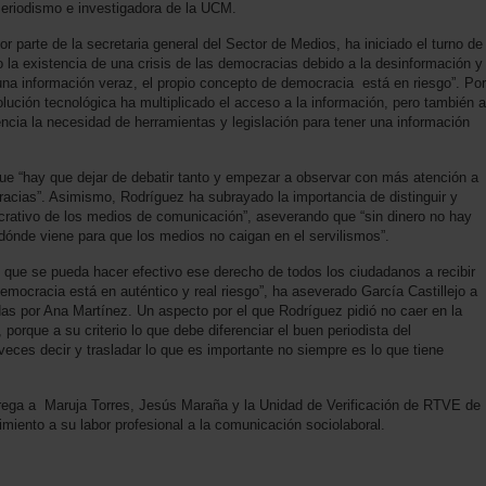
Periodismo e investigadora de la UCM.
or parte de la secretaria general del Sector de Medios, ha iniciado el turno de
o la existencia de una crisis de las democracias debido a la desinformación y
r una información veraz, el propio concepto de democracia está en riesgo”. Por
lución tecnológica ha multiplicado el acceso a la información, pero también a
encia la necesidad de herramientas y legislación para tener una información
ue “hay que dejar de debatir tanto y empezar a observar con más atención a
acias”. Asimismo, Rodríguez ha subrayado la importancia de distinguir y
l lucrativo de los medios de comunicación”, aseverando que “sin dinero no hay
ónde viene para que los medios no caigan en el servilismos”.
que se pueda hacer efectivo ese derecho de todos los ciudadanos a recibir
emocracia está en auténtico y real riesgo”, ha aseverado García Castillejo a
das por Ana Martínez. Un aspecto por el que Rodríguez pidió no caer en la
 porque a su criterio lo que debe diferenciar el buen periodista del
eces decir y trasladar lo que es importante no siempre es lo que tiene
trega a Maruja Torres, Jesús Maraña y la Unidad de Verificación de RTVE de
miento a su labor profesional a la comunicación sociolaboral.