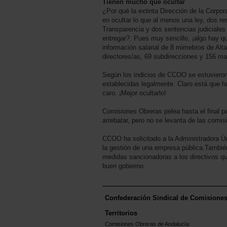
Tienen mucho que ocultar
¿Por qué la extinta Dirección de la Corpor
en ocultar lo que al menos una ley, dos r
Transparencia y dos sentencias judiciales
entregar?. Pues muy sencillo, ¡algo hay qu
información salarial de 8 mimebros de Alta
directores/as, 69 subdirecciones y 156 m
Según los indicios de CCOO se estuvieron 
establecidas legalmente. Claro está que h
caro. ¡Mejor ocultarlo!
Comisiones Obreras pelea hasta el final p
arrebatar, pero no se levanta de las comi
CCOO ha solicitado a la Administradora Ún
la gestión de una empresa pública.También 
medidas sancionadoras a los directivos qu
buen gobierno.
Confederación Sindical de Comisione
Territorios
Comisiones Obreras de Andalucía