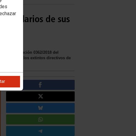
edes
rechazar
los salarios de sus
omo la Resolución 0362/2018 del
cciones de los extintos directivos de
tar