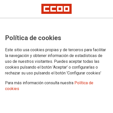
SUBSECTORES
Política de cookies
RTV Públicas
Prensa
Este sitio usa cookies propias y de terceros para facilitar
Radio
la navegación y obtener información de estadísticas de
TV privada y producción audiovisual
uso de nuestros visitantes. Puedes aceptar todas las
Publicidad
cookies pulsando el botón 'Aceptar' o configurarlas o
Música y arte
rechazar su uso pulsando el botón 'Configurar cookies'
Deporte
Ocio
Para más información consulta nuestra
Política de
cookies
11/06/2026
CCOO rechaza la postura de