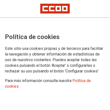
SECCIÓN SINDICAL DE RTVE
Política de cookies
Portada de Actualidad
Imágenes
Este sitio usa cookies propias y de terceros para facilitar
Contacto y Redes Sociales
la navegación y obtener información de estadísticas de
uso de nuestros visitantes. Puedes aceptar todas las
cookies pulsando el botón 'Aceptar' o configurarlas o
rechazar su uso pulsando el botón 'Configurar cookies'
DOCUMENTOS DE RTVE
Para más información consulta nuestra
Política de
La HOJA CCOO
cookies
Actas y escritos
Convenios RTVE
Ficha de Afiliación
Prevención