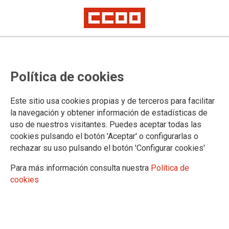
SUBSECTORES
Política de cookies
RTV Públicas
Prensa
Este sitio usa cookies propias y de terceros para facilitar
Radio
la navegación y obtener información de estadísticas de
TV privada y producción audiovisual
uso de nuestros visitantes. Puedes aceptar todas las
Publicidad
cookies pulsando el botón 'Aceptar' o configurarlas o
Música y arte
rechazar su uso pulsando el botón 'Configurar cookies'
Deporte
Ocio
Para más información consulta nuestra
Política de
cookies
28/07/2025
Convocada asamblea