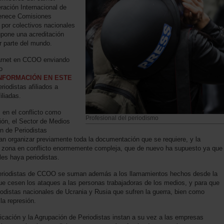
ración Internacional de
rtenece Comisiones
 por colectivos nacionales
upone una acreditación
r parte del mundo.
 carnet en CCOO enviando
o
INFORMACIÓN EN ESTE
riodistas afiliados a
liadas.
 en el conflicto como
Profesional del periodismo
ón, el Sector de Medios
 de Periodistas
n organizar previamente toda la documentación que se requiere, y la
a zona en conflicto enormemente compleja, que de nuevo ha supuesto ya que
les haya periodistas.
Periodistas de CCOO se suman además a los llamamientos hechos desde la
ue cesen los ataques a las personas trabajadoras de los medios, y para que
iodistas nacionales de Ucrania y Rusia que sufren la guerra, bien como
la represión.
cación y la Agrupación de Periodistas instan a su vez a las empresas