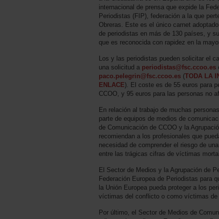
internacional de prensa que expide la Fede
Periodistas (FIP), federación a la que pe
Obreras. Este es el único carnet adoptado
de periodistas en más de 130 países, y s
que es reconocida con rapidez en la mayo
Los y las periodistas pueden solicitar el
una solicitud a
periodistas@fsc.ccoo.es
paco.pelegrin@fsc.ccoo.es
(
TODA LA 
ENLACE
). El coste es de 55 euros para pe
CCOO, y 95 euros para las personas no afi
En relación al trabajo de muchas personas
parte de equipos de medios de comunicaci
de Comunicación de CCOO y la Agrupación
recomiendan a los profesionales que pueda
necesidad de comprender el riesgo de un
entre las trágicas cifras de víctimas morta
El Sector de Medios y la Agrupación de 
Federación Europea de Periodistas para q
la Unión Europea pueda proteger a los per
víctimas del conflicto o como víctimas de 
Por último, el Sector de Medios de Comuni