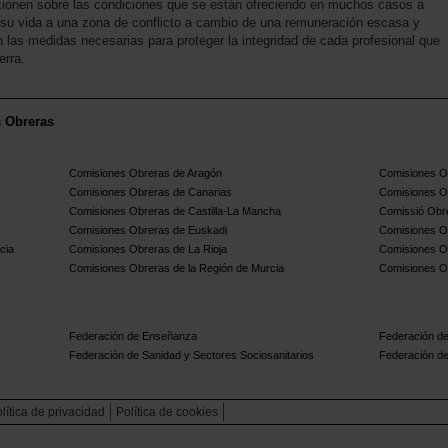
xionen sobre las condiciones que se están ofreciendo en muchos casos a
su vida a una zona de conflicto a cambio de una remuneración escasa y
 las medidas necesarias para proteger la integridad de cada profesional que
erra.
s Obreras
Comisiones Obreras de Aragón
Comisiones Ob
Comisiones Obreras de Canarias
Comisiones O
Comisiones Obreras de Castilla-La Mancha
Comissió Obre
Comisiones Obreras de Euskadi
Comisiones O
cia
Comisiones Obreras de La Rioja
Comisiones O
Comisiones Obreras de la Región de Murcia
Comisiones O
Federación de Enseñanza
Federación de
Federación de Sanidad y Sectores Sociosanitarios
Federación de
lítica de privacidad
Política de cookies