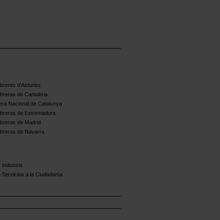
reres d'Asturies
breras de Cantabria
ra Nacional de Catalunya
breras de Extremadura
breras de Madrid
breras de Navarra
 Industria
 Servicios a la Ciudadanía