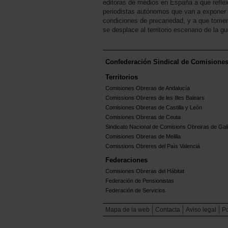
editoras de medios en España a que refle
periodistas autónomos que van a exponer 
condiciones de precariedad, y a que tomen
se desplace al territorio escenario de la gu
Confederación Sindical de Comisione
Territorios
Comisiones Obreras de Andalucía
Comissions Obreres de les Illes Balears
Comisiones Obreras de Castilla y León
Comisiones Obreras de Ceuta
Sindicato Nacional de Comisions Obreiras de Gali
Comisiones Obreras de Melilla
Comissions Obreres del Paìs Valenciá
Federaciones
Comisiones Obreras del Hábitat
Federación de Pensionistas
Federación de Servicios
Mapa de la web
Contacta
Aviso legal
Po