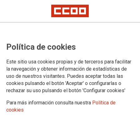
Explicamos los avances que
Política de cookies
incluye el Estatuto del Artista en
Capital Radio
Este sitio usa cookies propias y de terceros para facilitar
la navegación y obtener información de estadísticas de
uso de nuestros visitantes. Puedes aceptar todas las
La secretaria federal de Formación de FSC-CCOO, Estefanía
cookies pulsando el botón 'Aceptar' o configurarlas o
Caro, y la secretaria general del sector de Medios de
rechazar su uso pulsando el botón 'Configurar cookies'
Comunicación, Artes, Cultura, Ocio y Deporte de FSC-CCOO,
Cristina Bermejo, han intervenido en el programa
"Gestión
Para más información consulta nuestra
Política de
del talento"
.
cookies
02/02/2023.