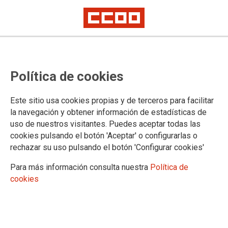
Los sindicatos confirman la
Política de cookies
legalidad de la convocatoria de la
huelga de la Liga F
Este sitio usa cookies propias y de terceros para facilitar
la navegación y obtener información de estadísticas de
uso de nuestros visitantes. Puedes aceptar todas las
Los sindicatos integrantes del banco social de la negociación
cookies pulsando el botón 'Aceptar' o configurarlas o
para modificar y mejorar el Convenio Colectivo para las
rechazar su uso pulsando el botón 'Configurar cookies'
futbolistas de Primera División (FUTPRO,AFE, Futbolistas
ON, CCOO y UGT) quieren desmentir el artículo publicado en
Para más información consulta nuestra
Política de
el día de hoy (8 de septiembre de 2023) en algún medio de
cookies
comunicación, en el que indica que la convocatoria de huelga
se presentó fuera de plazo ante el SIMA y ponen en duda la
legalidad de la misma.
08/09/2023.