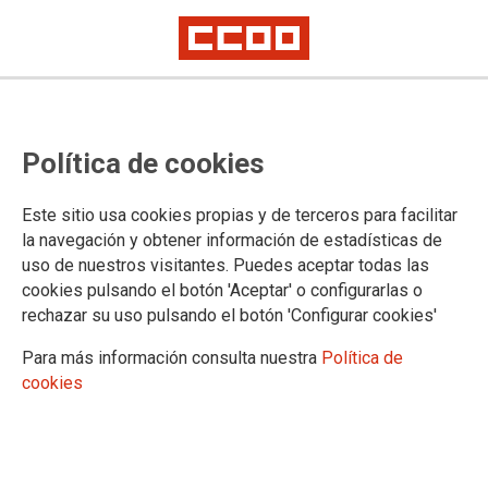
CCOO y UGT convocan huelga el 3
Política de cookies
de octubre en RTVCyL
Este sitio usa cookies propias y de terceros para facilitar
Las personas trabajadoras de Radiotelevisión Castilla y León
la navegación y obtener información de estadísticas de
están llamadas ese día ante la falta de avances en la
uso de nuestros visitantes. Puedes aceptar todas las
negociación del convenio ya que, después de nueve meses
cookies pulsando el botón 'Aceptar' o configurarlas o
de negociación y dos reuniones en el Servicio de Relaciones
rechazar su uso pulsando el botón 'Configurar cookies'
Laborales, la patronal mantiene una propuesta de subida
salarial insuficiente
Para más información consulta nuestra
Política de
cookies
24/09/2024.
El Comité de ·Empresa de RTVCyL,
formado por CCOO y UGT, ha
convocado una huelga para el 3 de