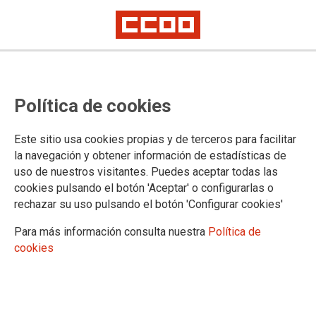
Sindicatos y patronal acuerdan
Política de cookies
subidas salariales en Producción
Audiovisual
Este sitio usa cookies propias y de terceros para facilitar
la navegación y obtener información de estadísticas de
Los salarios en la producción audiovisual se incrementarán en un 2,2% a
uso de nuestros visitantes. Puedes aceptar todas las
partir de agosto de este año y otro 2,2% desde enero de 2026
El acuerdo incluye el compromiso de ambas partes de avanzar en la
cookies pulsando el botón 'Aceptar' o configurarlas o
reclasificación profesional
rechazar su uso pulsando el botón 'Configurar cookies'
Para más información consulta nuestra
Política de
30/07/2025.
cookies