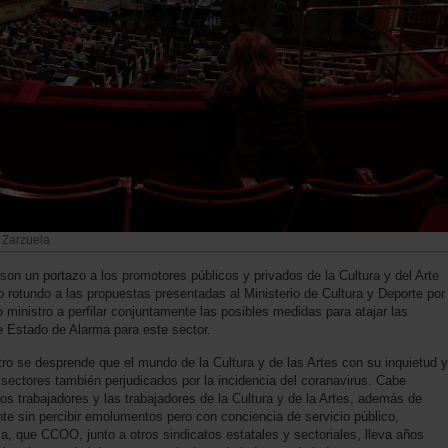
 Zarzuela
on un portazo a los promotores públicos y privados de la Cultura y del Arte
 rotundo a las propuestas presentadas al Ministerio de Cultura y Deporte por
io ministro a perfilar conjuntamente las posibles medidas para atajar las
e Estado de Alarma para este sector.
tro se desprende que el mundo de la Cultura y de las Artes con su inquietud y
 sectores también perjudicados por la incidencia del coranavirus. Cabe
los trabajadores y las trabajadores de la Cultura y de la Artes, además de
nte sin percibir emolumentos pero con conciencia de servicio público,
a, que CCOO, junto a otros sindicatos estatales y sectoriales, lleva años