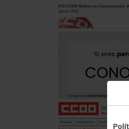
FSC-CCOO Medios de Comunicación, Art
agosto 2026.
Noticias
Subsectores
Secciones Sindical
Polí