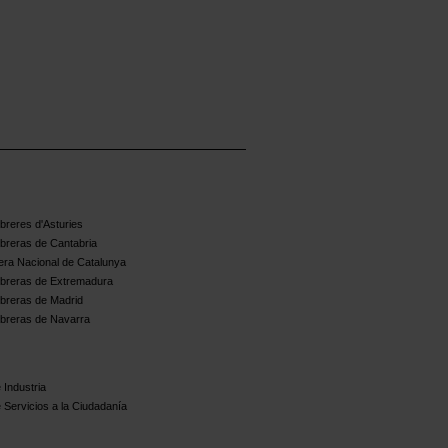
reres d'Asturies
breras de Cantabria
ra Nacional de Catalunya
breras de Extremadura
breras de Madrid
breras de Navarra
 Industria
 Servicios a la Ciudadanía