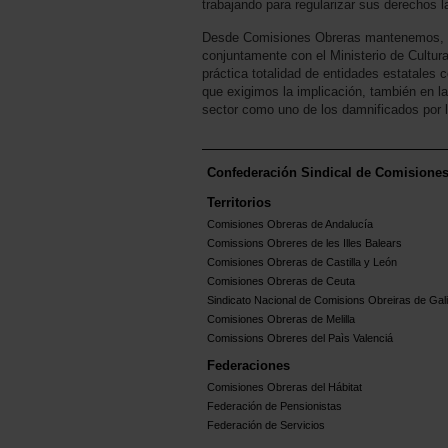
trabajando para regularizar sus derechos l
Desde Comisiones Obreras mantenemos, así l
conjuntamente con el Ministerio de Cultura
práctica totalidad de entidades estatales 
que exigimos la implicación, también en la
sector como uno de los damnificados por 
Confederación Sindical de Comisione
Territorios
Comisiones Obreras de Andalucía
Comissions Obreres de les Illes Balears
Comisiones Obreras de Castilla y León
Comisiones Obreras de Ceuta
Sindicato Nacional de Comisions Obreiras de Gali
Comisiones Obreras de Melilla
Comissions Obreres del Paìs Valenciá
Federaciones
Comisiones Obreras del Hábitat
Federación de Pensionistas
Federación de Servicios