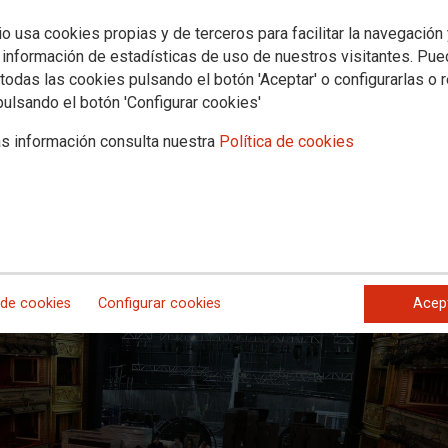
io usa cookies propias y de terceros para facilitar la navegación
claraciones del Ministro de Cultura 
 información de estadísticas de uso de nuestros visitantes. Pu
todas las cookies pulsando el botón 'Aceptar' o configurarlas o 
amente por el sector ante el impact
pulsando el botón 'Configurar cookies'
s información consulta nuestra
Política de cookies
rte, Cultura, Ocio y Deportes de Comisiones Obreras considera que las
s, ante la demanda del mundo de la cultura y las artes de trabajar con
ad del sector son profundamente desafortunadas y reflejan un sorprende
encias de su departamento.
 de cookies
Configurar cookies
Acep