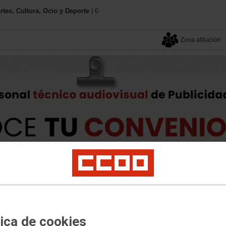
es, Cultura, Ocio y Deporte
| 6
Zona afiliación
Tu sindicato
Documentos
Calendario
Buscador
es
Documentación y convenios
Enlaces de interés
tica de cookies